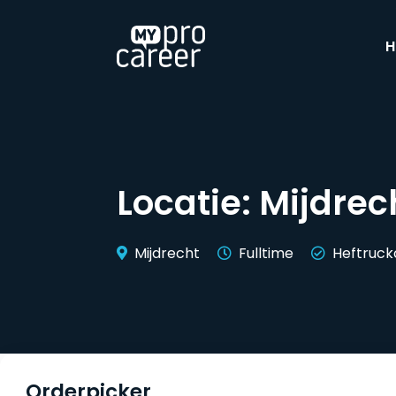
H
Locatie:
Mijdrec
Mijdrecht
Fulltime
Heftruckc
Orderpicker