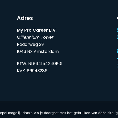
Adres
My Pro Career B.V.
Millennium Tower
Radarweg 29
1043 NX Amsterdam
BTW: NL864154240B01
KVK: 86943286
Privacyb
el mogelijk draait. Als je doorgaat met het gebruiken van deze site, g