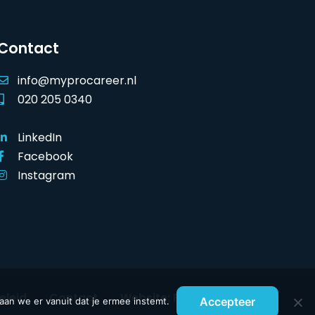
Contact
info@myprocareer.nl
020 205 0340
LinkedIn
Facebook
Instagram
eleid
Contact
Website: Feka ICT
Accepteer
aan we er vanuit dat je ermee instemt.