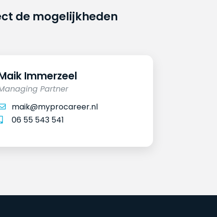
ect de mogelijkheden
Maik Immerzeel
Managing Partner
maik@myprocareer.nl
06 55 543 541