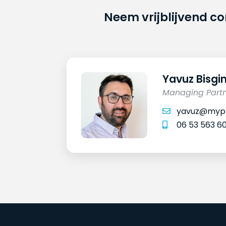
Neem vrijblijvend c
Yavuz Bisgi
Managing Part
yavuz@mypr
06 53 563 6