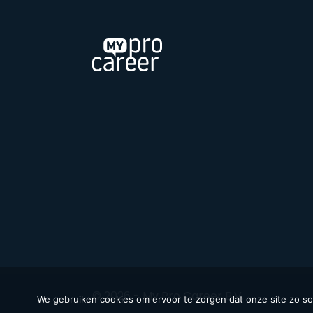
© 2026 - My Pro Career B.V.
We gebruiken cookies om ervoor te zorgen dat onze site zo soep