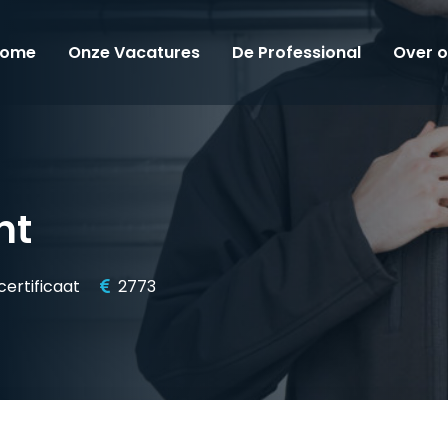
ome
Onze Vacatures
De Professional
Over 
ht
ertificaat
2773