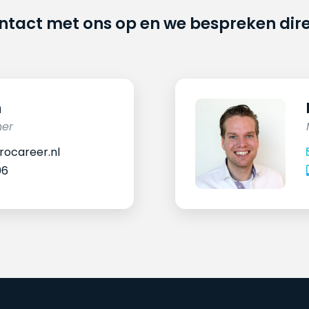
ontact met ons op en we bespreken dir
n
ner
ocareer.nl
06