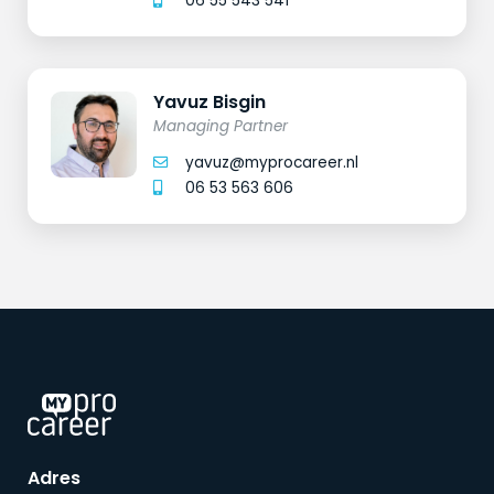
06 55 543 541
Yavuz Bisgin
Managing Partner
yavuz@myprocareer.nl
06 53 563 606
Adres