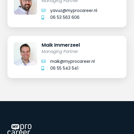
Managing Partner
yavuz@myprocareer.nl
06 53 563 606
Maik Immerzeel
Managing Partner
maik@myprocareer.nl
06 55 543 541