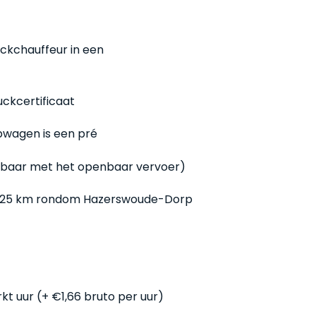
ckchauffeur in een
uckcertificaat
pwagen is een pré
eikbaar met het openbaar vervoer)
n 25 km rondom Hazerswoude-Dorp
t uur (+ €1,66 bruto per uur)