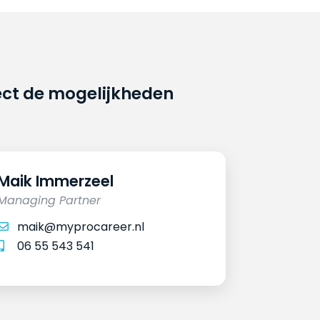
ect de mogelijkheden
Maik Immerzeel
Managing Partner
maik@myprocareer.nl
06 55 543 541