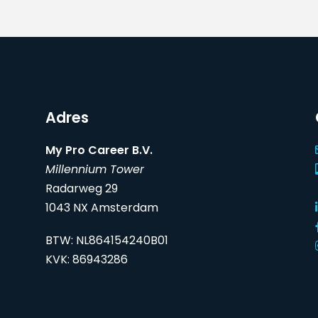
Adres
My Pro Career B.V.
Millennium Tower
Radarweg 29
1043 NX Amsterdam
BTW: NL864154240B01
KVK: 86943286