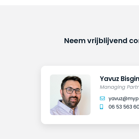
Neem vrijblijvend c
Yavuz Bisgi
Managing Part
yavuz@mypr
06 53 563 6