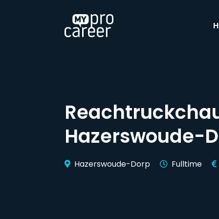
H
Reachtruckchau
Hazerswoude-D
Hazerswoude-Dorp
Fulltime