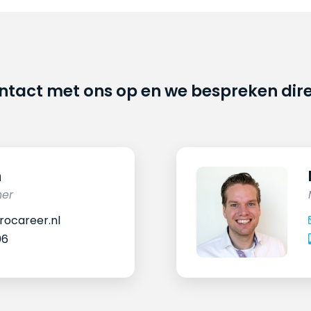
ontact met ons op en we bespreken dir
n
ner
ocareer.nl
06