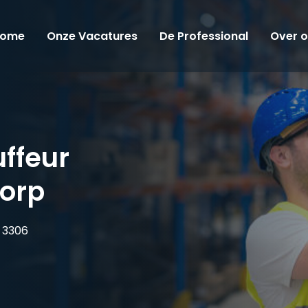
ome
Onze Vacatures
De Professional
Over 
ffeur
orp
3306