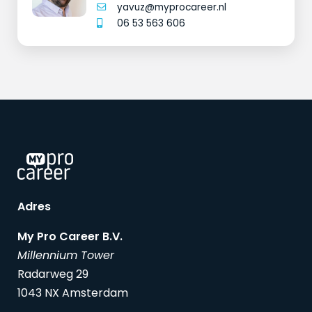
yavuz@myprocareer.nl
06 53 563 606
Adres
My Pro Career B.V.
Millennium Tower
Radarweg 29
1043 NX Amsterdam