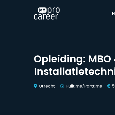
H
Opleiding:
MBO 
Installatietechn
Utrecht
Fulltime/Parttime
5