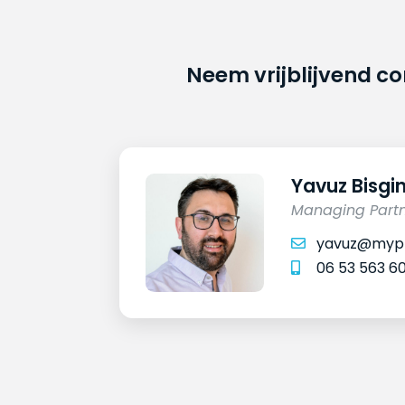
Neem vrijblijvend c
Yavuz Bisgi
Managing Part
yavuz@mypr
06 53 563 6