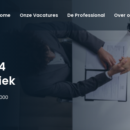
ome
Onze Vacatures
De Professional
Over 
4
iek
000