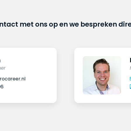
ontact met ons op en we bespreken dir
n
ner
ocareer.nl
06