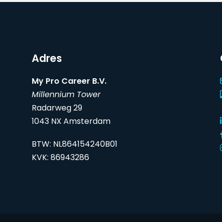
Adres
My Pro Career B.V.
Millennium Tower
Radarweg 29
1043 NX Amsterdam
BTW: NL864154240B01
KVK: 86943286