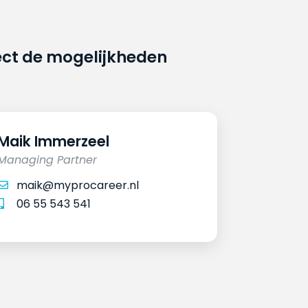
ect de mogelijkheden
Maik Immerzeel
Managing Partner
maik@myprocareer.nl
06 55 543 541