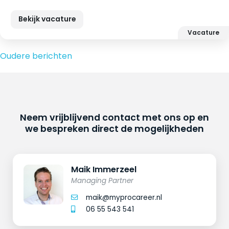
Bekijk vacature
Vacature
Berichtennavigatie
Oudere berichten
Neem vrijblijvend contact met ons op en
we bespreken direct de mogelijkheden
Maik Immerzeel
Managing Partner
maik@myprocareer.nl
06 55 543 541